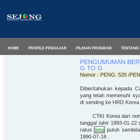
HOME
PROFILE PENGAJAR
PILIHAN PROGRAM
TENTANG 
PENGUMUMAN BER
G TO G
Nomor : PENG. 520 /PEN
Diberitahukan kepada C
yang telah memenuhi sya
di sending ke HRD Korea 
CTKI Korea dari nomor
tanggal lahir 1993-01-22
ratus
lima
puluh sembila
1990-07-18 .