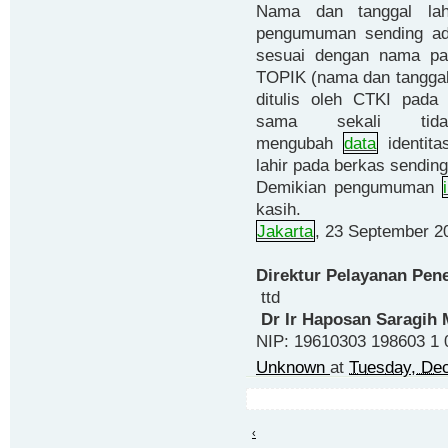
Nama dan tanggal la
pengumuman sending ada
sesuai dengan nama pad
TOPIK (nama dan tanggal 
ditulis oleh CTKI pada
sama sekali tid
mengubah
data
identita
lahir pada berkas sending
Demikian pengumuman
kasih.
Jakarta
, 23 September 2
Direktur Pelayanan Pe
ttd
Dr Ir Haposan Saragih 
NIP: 19610303 198603 1 
Unknown
at
Tuesday, De
‹