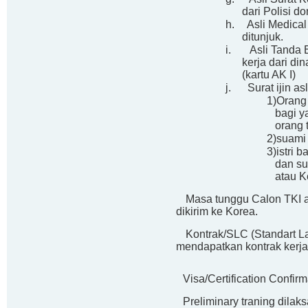
dari Polisi do
h.
Asli Medical
ditunjuk
.
i.
Asli Tanda 
kerja dari di
(kartu AK I)
j.
Surat ijin asl
1)
Orang 
bagi y
orang 
2)
suami 
3)
istri 
dan su
atau K
6.
Masa tunggu Calon TKI 
dikirim ke Korea
.
7.
Kontrak/SLC (Standart La
mendapatkan kontrak kerj
8.
Visa/Certification Confir
9.
Preliminary traning dilak