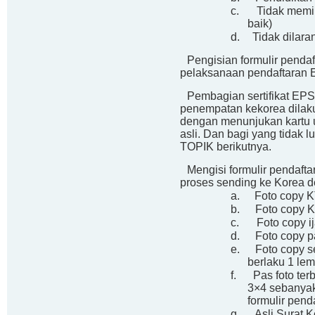
c.
Tidak memili
baik)
d.
Tidak dilara
3.
Pengisian formulir penda
pelaksanaan pendaftaran 
4.
Pembagian sertifikat EPS
penempatan kekorea dilaku
dengan menunjukan kartu u
asli. Dan bagi yang tidak l
TOPIK berikutnya.
5.
Mengisi formulir pendaft
proses sending ke Korea 
a.
Foto copy K
b.
Foto copy K
c.
Foto copy i
d.
Foto copy p
e.
Foto copy s
berlaku 1 le
f.
Pas foto ter
3×4 sebanyak 
formulir pend
g.
Asli Surat 