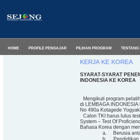
HOME
PROFILE PENGAJAR
PILIHAN PROGRAM
TENTANG 
KERJA KE KOREA
SYARAT-SYARAT PENE
INDONESIA KE KOREA
1.
Mengikuti program pelati
di LEMBAGA INDONESI
No 490a Kotagede Yogyaka
2.
Calon TKI harus lulus t
System – Test Of Proficien
Bahasa Korea dengan mem
a.
Berusia ant
b.
Pendidikan