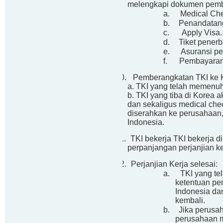
melengkapi dokumen pemb
a.
Medical Ch
b.
Penandatang
c.
Apply Visa
.
d.
Tiket pener
e.
Asuransi pe
f.
Pembayaran 
10.
Pemberangkatan TKI ke Ko
a. TKI yang telah memenu
b. TKI yang tiba di Korea 
dan sekaligus medical che
diserahkan ke perusahaan, 
Indonesia
.
11.
TKI bekerja TKI bekerja 
perpanjangan perjanjian ke
12.
Perjanjian Kerja selesai:
a.
TKI yang te
ketentuan pe
Indonesia da
kembali
.
b.
Jika perusa
perusahaan 